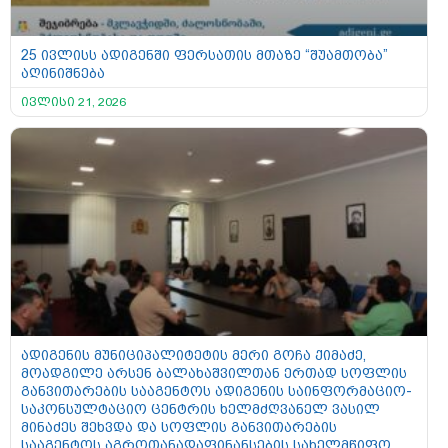
25 ივლისს ადიგენში ფერსათის მთაზე “შუამთობა”
აღინიშნება
ივლისი 21, 2026
ადიგენის მუნიციპალიტეტის მერი გოჩა ქიმაძე,
მოადგილე არსენ ბალახაშვილთან ერთად სოფლის
განვითარების სააგენტოს ადიგენის საინფორმაციო-
საკონსულტაციო ცენტრის ხელმძღვანელ ვასილ
მინაძეს შეხვდა და სოფლის განვითარების
სააგენტოს აგროთანადაფინანსების სახელმწიფო