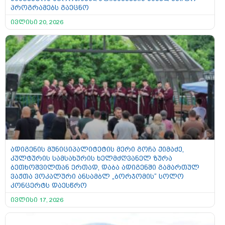
პროგრამებს გაეცნო
ივლისი 20, 2026
ადიგენის მუნიციპალიტეტის მერი გოჩა ქიმაძე,
კულტურის სამსახურის ხელმძღვანელ ზურა
ბეთხოშვილთან ერთად, დაბა ადიგენში გამართულ
ვაჟთა ვოკალური ანსამბლ „ბორჯომის“ სოლო
კონცერტს დაესწრო
ივლისი 17, 2026