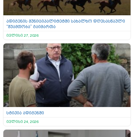
ადიგენის მუნიციპალიტეტში სახალხო დღესასწაული
“შუამთობა” გაიმართა
ივლისი 27, 2026
სტიქია ადიგენში
ივლისი 24, 2026