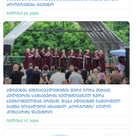
პროგრამებს გაეცნო
ივლისი 20, 2026
ადიგენის მუნიციპალიტეტის მერი გოჩა ქიმაძე,
კულტურის სამსახურის ხელმძღვანელ ზურა
ბეთხოშვილთან ერთად, დაბა ადიგენში გამართულ
ვაჟთა ვოკალური ანსამბლ „ბორჯომის“ სოლო
კონცერტს დაესწრო
ივლისი 17, 2026