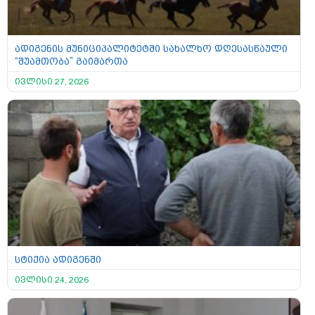
ადიგენის მუნიციპალიტეტში სახალხო დღესასწაული
“შუამთობა” გაიმართა
ივლისი 27, 2026
სტიქია ადიგენში
ივლისი 24, 2026