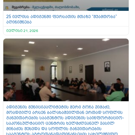
25 ივლისს ადიგენში ფერსათის მთაზე “შუამთობა”
აღინიშნება
ივლისი 21, 2026
ადიგენის მუნიციპალიტეტის მერი გოჩა ქიმაძე,
მოადგილე არსენ ბალახაშვილთან ერთად სოფლის
განვითარების სააგენტოს ადიგენის საინფორმაციო-
საკონსულტაციო ცენტრის ხელმძღვანელ ვასილ
მინაძეს შეხვდა და სოფლის განვითარების
სააგენტოს აგროთანადაფინანსების სახელმწიფო