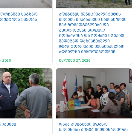
ორჩანში საგზაო
ადიგენის მუნიციპალიტეტის
რუქტურა ეწყობა
მერიის შესაბამისი სამსახურის
წარმომადგენლები და
გეოლოგები სოფელ
გომაროსა და შოყაში სტიქიის
შედეგად დაზიანებული
ტერიტორიების შესასწავლად
ადგილზე იმყოფებოდნენ
, 2026
ივლისი 27, 2026
დიგენში
დაბა ადიგენში უფასო
სკრინინგ აქცია მიმდინარეობს