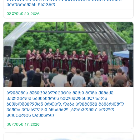
პროგრამებს გაეცნო
ივლისი 20, 2026
ადიგენის მუნიციპალიტეტის მერი გოჩა ქიმაძე,
კულტურის სამსახურის ხელმძღვანელ ზურა
ბეთხოშვილთან ერთად, დაბა ადიგენში გამართულ
ვაჟთა ვოკალური ანსამბლ „ბორჯომის“ სოლო
კონცერტს დაესწრო
ივლისი 17, 2026