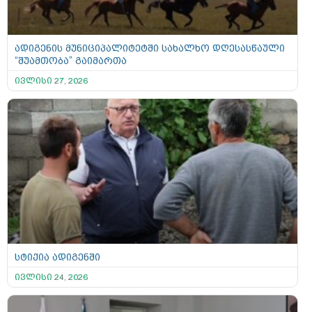
ადიგენის მუნიციპალიტეტში სახალხო დღესასწაული
“შუამთობა” გაიმართა
ივლისი 27, 2026
სტიქია ადიგენში
ივლისი 24, 2026