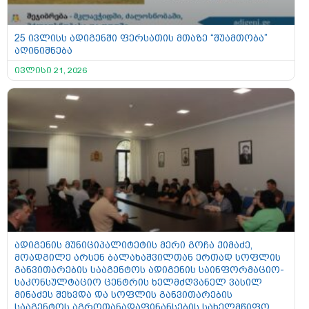
25 ივლისს ადიგენში ფერსათის მთაზე “შუამთობა”
აღინიშნება
ივლისი 21, 2026
ადიგენის მუნიციპალიტეტის მერი გოჩა ქიმაძე,
მოადგილე არსენ ბალახაშვილთან ერთად სოფლის
განვითარების სააგენტოს ადიგენის საინფორმაციო-
საკონსულტაციო ცენტრის ხელმძღვანელ ვასილ
მინაძეს შეხვდა და სოფლის განვითარების
სააგენტოს აგროთანადაფინანსების სახელმწიფო