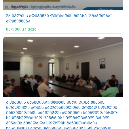
25 ივლისს ადიგენში ფერსათის მთაზე “შუამთობა”
აღინიშნება
ივლისი 21, 2026
ადიგენის მუნიციპალიტეტის მერი გოჩა ქიმაძე,
მოადგილე არსენ ბალახაშვილთან ერთად სოფლის
განვითარების სააგენტოს ადიგენის საინფორმაციო-
საკონსულტაციო ცენტრის ხელმძღვანელ ვასილ
მინაძეს შეხვდა და სოფლის განვითარების
სააგენტოს აგროთანადაფინანსების სახელმწიფო