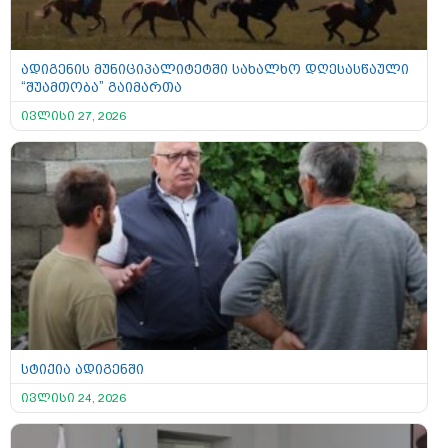
ადიგენის მუნიციპალიტეტში სახალხო დღესასწაული
“შუამთობა” გაიმართა
ივლისი 27, 2026
სტიქია ადიგენში
ივლისი 24, 2026