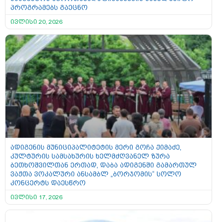
პროგრამებს გაეცნო
ივლისი 20, 2026
ადიგენის მუნიციპალიტეტის მერი გოჩა ქიმაძე,
კულტურის სამსახურის ხელმძღვანელ ზურა
ბეთხოშვილთან ერთად, დაბა ადიგენში გამართულ
ვაჟთა ვოკალური ანსამბლ „ბორჯომის“ სოლო
კონცერტს დაესწრო
ივლისი 17, 2026