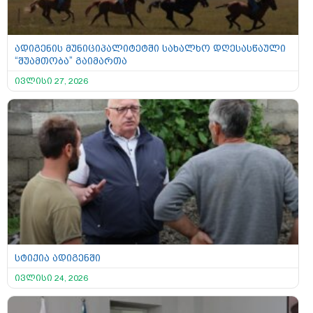
ადიგენის მუნიციპალიტეტში სახალხო დღესასწაული
“შუამთობა” გაიმართა
ივლისი 27, 2026
სტიქია ადიგენში
ივლისი 24, 2026