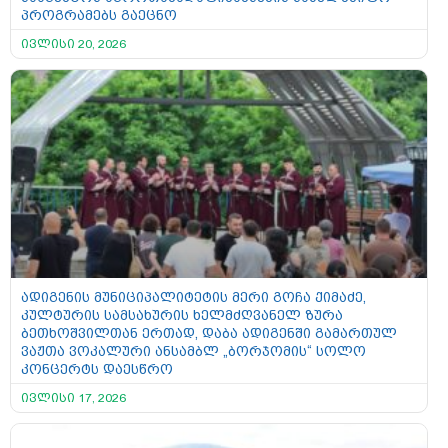
პროგრამებს გაეცნო
ივლისი 20, 2026
ადიგენის მუნიციპალიტეტის მერი გოჩა ქიმაძე,
კულტურის სამსახურის ხელმძღვანელ ზურა
ბეთხოშვილთან ერთად, დაბა ადიგენში გამართულ
ვაჟთა ვოკალური ანსამბლ „ბორჯომის“ სოლო
კონცერტს დაესწრო
ივლისი 17, 2026