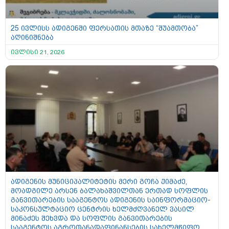
25 ივლისს ადიგენში ფერსათის მთაზე “შუამთობა”
აღინიშნება
ივლისი 21, 2026
ადიგენის მუნიციპალიტეტის მერი გოჩა ქიმაძე,
მოადგილე არსენ ბალახაშვილთან ერთად სოფლის
განვითარების სააგენტოს ადიგენის საინფორმაციო-
საკონსულტაციო ცენტრის ხელმძღვანელ ვასილ
მინაძეს შეხვდა და სოფლის განვითარების
სააგენტოს აგროთანადაფინანსების სახელმწიფო