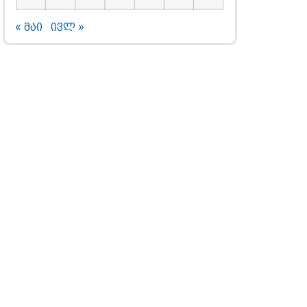
« მაი
ივლ »