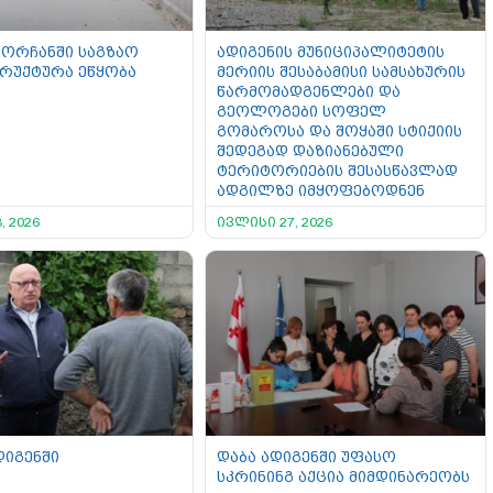
ორჩანში საგზაო
ადიგენის მუნიციპალიტეტის
რუქტურა ეწყობა
მერიის შესაბამისი სამსახურის
წარმომადგენლები და
გეოლოგები სოფელ
გომაროსა და შოყაში სტიქიის
შედეგად დაზიანებული
ტერიტორიების შესასწავლად
ადგილზე იმყოფებოდნენ
, 2026
ივლისი 27, 2026
დიგენში
დაბა ადიგენში უფასო
სკრინინგ აქცია მიმდინარეობს