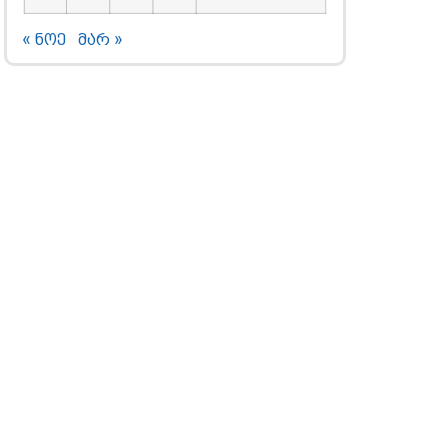
« ნოე
მარ »