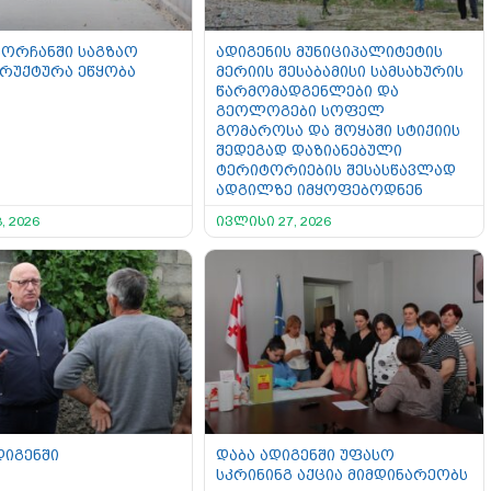
ორჩანში საგზაო
ადიგენის მუნიციპალიტეტის
რუქტურა ეწყობა
მერიის შესაბამისი სამსახურის
წარმომადგენლები და
გეოლოგები სოფელ
გომაროსა და შოყაში სტიქიის
შედეგად დაზიანებული
ტერიტორიების შესასწავლად
ადგილზე იმყოფებოდნენ
, 2026
ივლისი 27, 2026
დიგენში
დაბა ადიგენში უფასო
სკრინინგ აქცია მიმდინარეობს