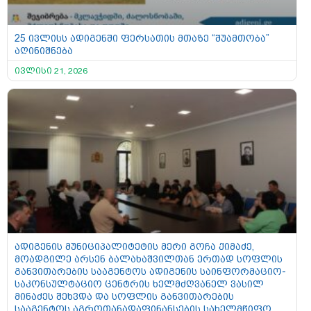
25 ივლისს ადიგენში ფერსათის მთაზე “შუამთობა”
აღინიშნება
ივლისი 21, 2026
ადიგენის მუნიციპალიტეტის მერი გოჩა ქიმაძე,
მოადგილე არსენ ბალახაშვილთან ერთად სოფლის
განვითარების სააგენტოს ადიგენის საინფორმაციო-
საკონსულტაციო ცენტრის ხელმძღვანელ ვასილ
მინაძეს შეხვდა და სოფლის განვითარების
სააგენტოს აგროთანადაფინანსების სახელმწიფო