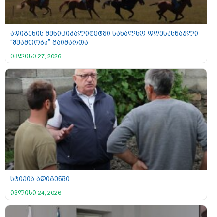
ადიგენის მუნიციპალიტეტში სახალხო დღესასწაული
“შუამთობა” გაიმართა
ივლისი 27, 2026
სტიქია ადიგენში
ივლისი 24, 2026