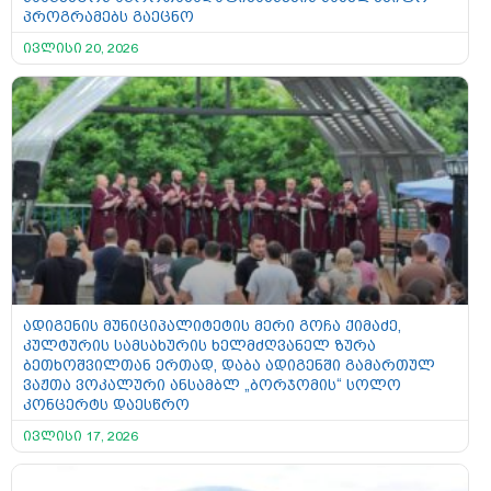
პროგრამებს გაეცნო
ივლისი 20, 2026
ადიგენის მუნიციპალიტეტის მერი გოჩა ქიმაძე,
კულტურის სამსახურის ხელმძღვანელ ზურა
ბეთხოშვილთან ერთად, დაბა ადიგენში გამართულ
ვაჟთა ვოკალური ანსამბლ „ბორჯომის“ სოლო
კონცერტს დაესწრო
ივლისი 17, 2026