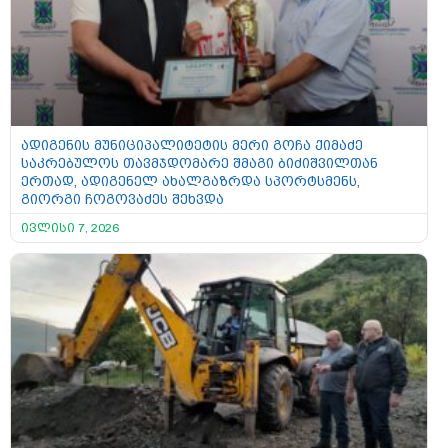
ადიგენის მუნიციპალიტეტის მერი გოჩა ქიმაძე
საკრებულოს თავმჯდომარე შმაგი ბიძიშვილთან
ერთად, ადიგენელ ახალგაზრდა სპორტსმენს,
გიორგი ჩოგოვაძეს შეხვდა
ივლისი 7, 2026