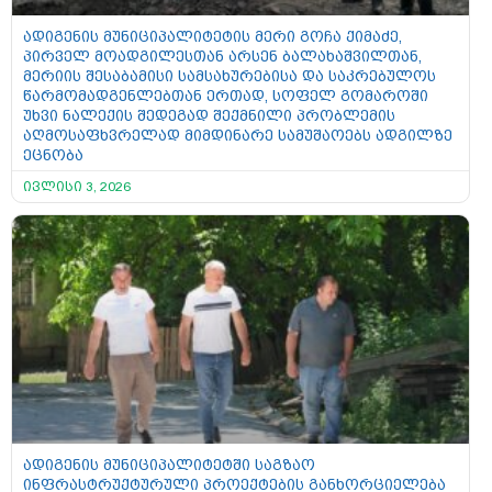
ადიგენის მუნიციპალიტეტის მერი გოჩა ქიმაძე,
პირველ მოადგილესთან არსენ ბალახაშვილთან,
მერიის შესაბამისი სამსახურებისა და საკრებულოს
წარმომადგენლებთან ერთად, სოფელ გომაროში
უხვი ნალექის შედეგად შექმნილი პრობლემის
აღმოსაფხვრელად მიმდინარე სამუშაოებს ადგილზე
ეცნობა
ივლისი 3, 2026
ადიგენის მუნიციპალიტეტში საგზაო
ინფრასტრუქტურული პროექტების განხორციელება