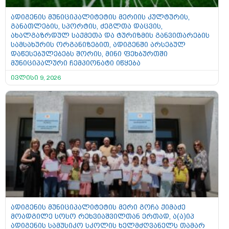
ადიგენის მუნიციპალიტეტის მერიის კულტურის,
განათლების, სპორტის, ძეგლთა დაცვის,
ახალგაზრდულ საქმეთა და ტურიზმის განვითარების
სამსახურის ორგანიზებით, ადიგენში არსებულ
დაწესებულებებს შორის, მინი ფეხბურთში
მუნიციპალური ჩემპიონატი იწყება
ივლისი 9, 2026
ადიგენის მუნიციპალიტეტის მერი გოჩა ქიმაძე
მოადგილე სოსო რეხვიაშვილთან ერთად, ა(ა)იპ
ადიგენის სამუსიკო სკოლის ხელმძღვანელს თამარ