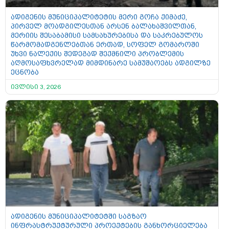
ადიგენის მუნიციპალიტეტის მერი გოჩა ქიმაძე,
პირველ მოადგილესთან არსენ ბალახაშვილთან,
მერიის შესაბამისი სამსახურებისა და საკრებულოს
წარმომადგენლებთან ერთად, სოფელ გომაროში
უხვი ნალექის შედეგად შექმნილი პრობლემის
აღმოსაფხვრელად მიმდინარე სამუშაოებს ადგილზე
ეცნობა
ივლისი 3, 2026
ადიგენის მუნიციპალიტეტში საგზაო
ინფრასტრუქტურული პროექტების განხორციელება