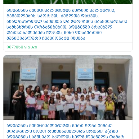
ადიგენის მუნიციპალიტეტის მერიის კულტურის,
განათლების, სპორტის, ძეგლთა დაცვის,
ახალგაზრდულ საქმეთა და ტურიზმის განვითარების
სამსახურის ორგანიზებით, ადიგენში არსებულ
დაწესებულებებს შორის, მინი ფეხბურთში
მუნიციპალური ჩემპიონატი იწყება
ივლისი 9, 2026
ადიგენის მუნიციპალიტეტის მერი გოჩა ქიმაძე
მოადგილე სოსო რეხვიაშვილთან ერთად, ა(ა)იპ
ადიგენის სამუსიკო სკოლის ხელმძღვანელს თამარ