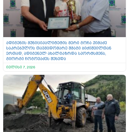
ადიგენის მუნიციპალიტეტის მერი გოჩა ქიმაძე
საკრებულოს თავმჯდომარე შმაგი ბიძიშვილთან
ერთად, ადიგენელ ახალგაზრდა სპორტსმენს,
გიორგი ჩოგოვაძეს შეხვდა
ივლისი 7, 2026