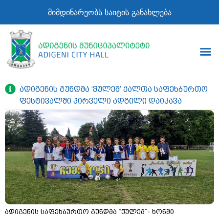
მიმდინარეობს საიტის განახლება
ადიგენის გუნდმა ‘ჭულემ’ ქალთა საფეხბურთო
ფესტივალში პირველი ადგილი დაიკავა
ადიგენის საფეხბურთო გუნდმა “ჭულემ”- ხონში